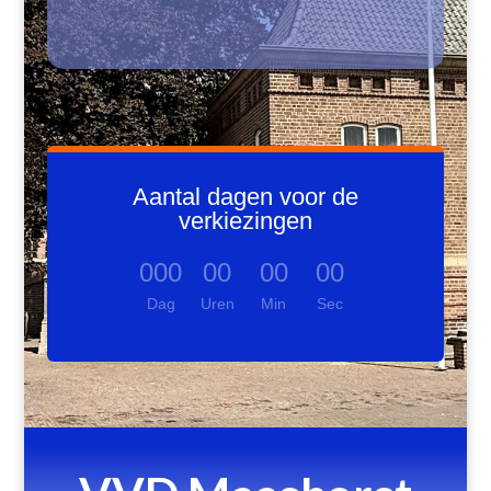
Aantal dagen voor de
verkiezingen
000
00
00
00
Dag
Uren
Min
Sec