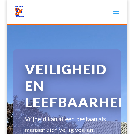
VEILIGHEID
EN
LEEFBAARHEID
Vrijheid kan alleen bestaan als
mensen zich veilig voelen.