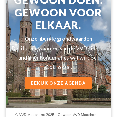
GEWOON VOOR
ELKAAR.
Onze liberale grondwaarden
De liberale waarden van de VVD zijn het
fundament onder alles wat wij doen.
Ook lokaal.
BEKIJK ONZE AGENDA
© VVD Maashorst 2025 - Gewoon VVD Maashorst –