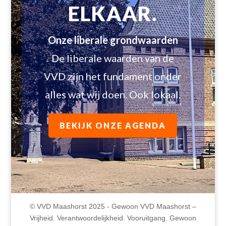
ELKAAR.
Onze liberale grondwaarden
De liberale waarden van de
VVD zijn het fundament onder
alles wat wij doen. Ook lokaal.
BEKIJK ONZE AGENDA
© VVD Maashorst 2025 - Gewoon VVD Maashorst –
Vrijheid. Verantwoordelijkheid. Vooruitgang. Gewoon